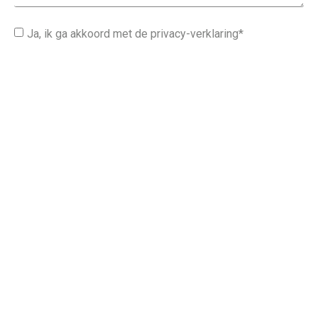
Ja, ik ga akkoord met de privacy-verklaring*
Verstuur
Contact
0682895899
info@giniusmedia.nl
Gegevens